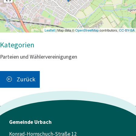
Leaflet
| Map data ©
OpenStreetMap
contributors,
CC-BY-SA
Parteien und Wählervereinigungen
Zurück
Gemeinde Urbach
Konrad-Hornschuch-Straße 12