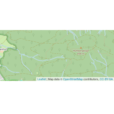
Leaflet
| Map data ©
OpenStreetMap
contributors,
CC-BY-SA