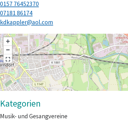
0157 76452370
07181 86174
kdkappler@aol.com
+
−
Musik- und Gesangvereine