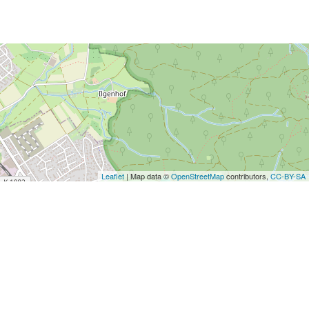
Leaflet
| Map data ©
OpenStreetMap
contributors,
CC-BY-SA