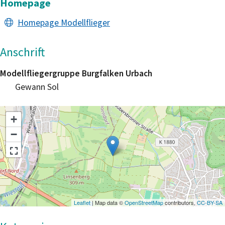
Homepage
Homepage Modellflieger
Anschrift
Modellfliegergruppe Burgfalken Urbach
Gewann Sol
+
−
Leaflet
| Map data ©
OpenStreetMap
contributors,
CC-BY-SA