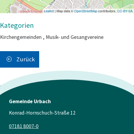
Leaflet
| Map data ©
OpenStreetMap
contributors,
CC-BY-SA
Kirchengemeinden
,
Musik- und Gesangvereine
Zurück
Gemeinde Urbach
Konrad-Hornschuch-Straße 12
07181 8007-0