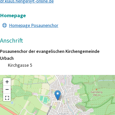
dr.klaus.henger@t-online.de
Homepage
Homepage Posaunenchor
Anschrift
Posaunenchor der evangelischen Kirchengemeinde
Urbach
Kirchgasse 5
+
−