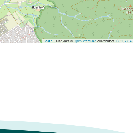
Leaflet
| Map data ©
OpenStreetMap
contributors,
CC-BY-SA