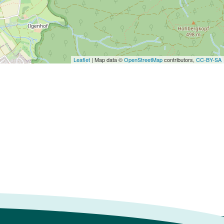
Leaflet
| Map data ©
OpenStreetMap
contributors,
CC-BY-SA