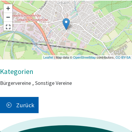
+
−
Leaflet
| Map data ©
OpenStreetMap
contributors,
CC-BY-SA
Bürgervereine
,
Sonstige Vereine
Zurück