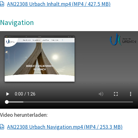
AN22308 Urbach Inhalt.mp4
(MP4 / 427.5
MB
)
Navigation
Video herunterladen:
AN22308 Urbach Navigation.mp4
(MP4 / 253.3
MB
)