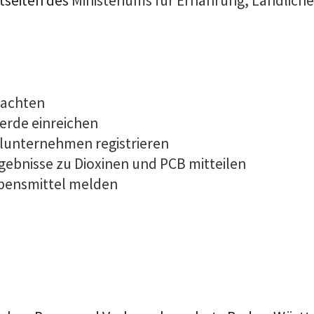
etseiten des
Ministeriums für Ernährung, Ländlic
eachten
erde einreichen
lunternehmen registrieren
ebnisse zu Dioxinen und PCB mitteilen
ebensmittel melden