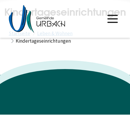
Kindertageseinrichtungen
Startseite
Leben & Wohnen
Kindertageseinrichtungen
Datenschutz
Impressum
Leichte Sprache
Gebärdensprache
Barrierefreiheit
powered by
Komm.ONE