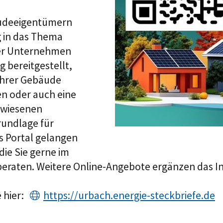
äudeeigentümern
g in das Thema
ter Unternehmen
 bereitgestellt,
ihrer Gebäude
en oder auch eine
ewiesenen
rundlage für
s Portal gelangen
die Sie gerne im
eraten. Weitere Online-Angebote ergänzen das In
 hier:
https://urbach.energie-steckbriefe.de