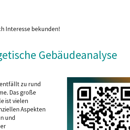
ich Interesse bekunden!
getische Gebäudeanalyse
entfällt zu rund
rme. Das große
 ist vielen
nziellen Aspekten
en und
der