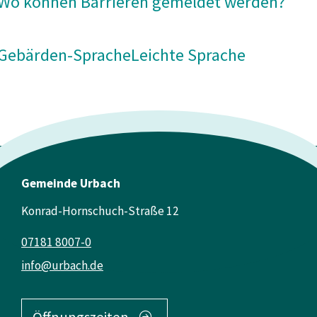
Wo können Barrieren gemeldet werden?
Gebärden-Sprache
Leichte Sprache
Gemeinde Urbach
Konrad-Hornschuch-Straße 12
07181 8007-0
info@urbach.de
Öffnungszeiten