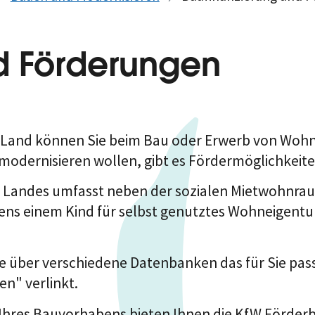
d Förderungen
and können Sie beim Bau oder Erwerb von Wohn
dernisieren wollen, gibt es Fördermöglichkeite
s Landes umfasst neben der sozialen Mietwohnra
ns einem Kind für selbst genutztes Wohneigen
ie über verschiedene Datenbanken das für Sie pas
n" verlinkt.
 Ihres Bauvorhabens bieten Ihnen die KfW Förder