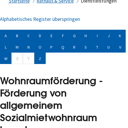
Startseite
Rathaus & Service
Dienstleistungen
Alphabetisches Register überspringen
A
B
C
D
E
F
G
H
I
J
K
L
M
N
O
P
Q
R
S
T
U
V
X
Y
W
Z
Wohnraumförderung -
Förderung von
allgemeinem
Sozialmietwohnraum