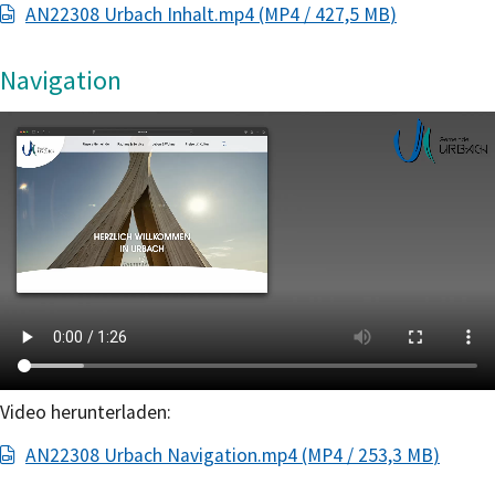
AN22308 Urbach Inhalt.mp4
(MP4 / 427,5
MB
)
Navigation
Video herunterladen:
AN22308 Urbach Navigation.mp4
(MP4 / 253,3
MB
)