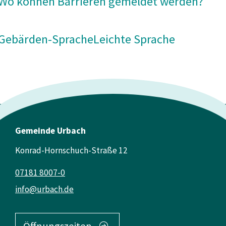
Wo können Barrieren gemeldet werden?
Gebärden-Sprache
Leichte Sprache
Gemeinde Urbach
Konrad-Hornschuch-Straße 12
07181 8007-0
info@urbach.de
Öffnungszeiten