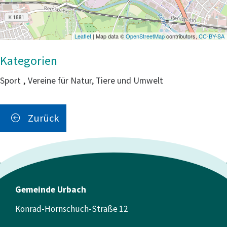
Leaflet
| Map data ©
OpenStreetMap
contributors,
CC-BY-SA
Sport
,
Vereine für Natur, Tiere und Umwelt
Zurück
Gemeinde Urbach
Konrad-Hornschuch-Straße 12