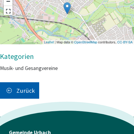
−
Leaflet
| Map data ©
OpenStreetMap
contributors,
CC-BY-SA
Musik- und Gesangvereine
Zurück
Gemeinde Urbach