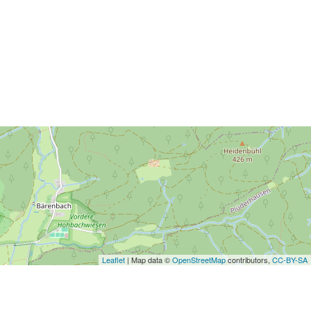
Leaflet
| Map data ©
OpenStreetMap
contributors,
CC-BY-SA