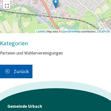
Leaflet
| Map data ©
OpenStreetMap
contributors,
CC-BY-SA
Parteien und Wählervereinigungen
Zurück
Gemeinde Urbach