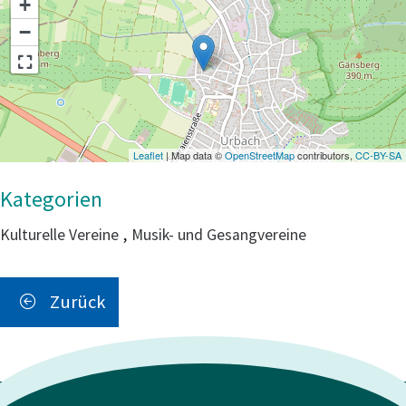
+
−
Leaflet
| Map data ©
OpenStreetMap
contributors,
CC-BY-SA
Kulturelle Vereine
,
Musik- und Gesangvereine
Zurück