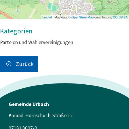
Leaflet
| Map data ©
OpenStreetMap
contributors,
CC-BY-SA
Parteien und Wählervereinigungen
Zurück
Gemeinde Urbach
Konrad-Hornschuch-Straße 12
07181 8007-0