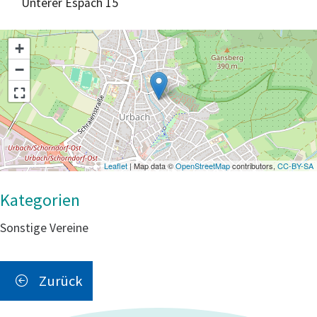
Unterer Espach 15
+
−
Leaflet
| Map data ©
OpenStreetMap
contributors,
CC-BY-SA
Sonstige Vereine
Zurück