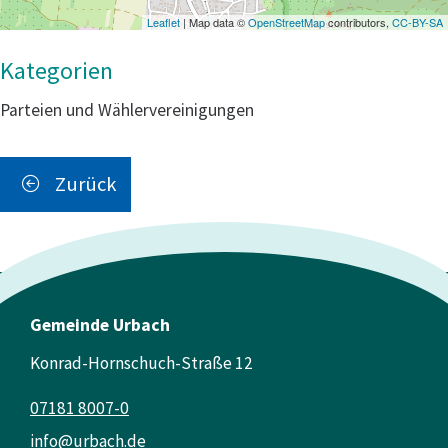
Leaflet
| Map data ©
OpenStreetMap
contributors,
CC-BY-SA
Parteien und Wählervereinigungen
Zurück
Gemeinde Urbach
Konrad-Hornschuch-Straße 12
07181 8007-0
info@urbach.de