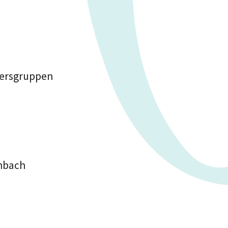
tersgruppen
rnbach