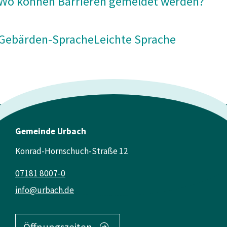
Wo können Barrieren gemeldet werden?
Gebärden-Sprache
Leichte Sprache
Gemeinde Urbach
Konrad-Hornschuch-Straße 12
07181 8007-0
info@urbach.de
Öffnungszeiten