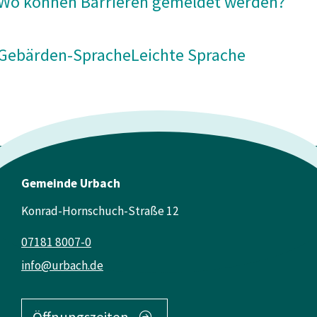
Wo können Barrieren gemeldet werden?
Gebärden-Sprache
Leichte Sprache
Gemeinde Urbach
Konrad-Hornschuch-Straße 12
07181 8007-0
info@urbach.de
Öffnungszeiten