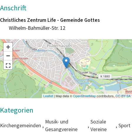
Anschrift
Christliches Zentrum Life - Gemeinde Gottes
Wilhelm-Bahmüller-Str. 12
+
−
Leaflet
| Map data ©
OpenStreetMap
contributors,
CC-BY-SA
Musik- und
Soziale
Kirchengemeinden
,
,
,
Sport
Gesangvereine
Vereine