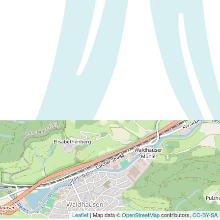
Leaflet
| Map data ©
OpenStreetMap
contributors,
CC-BY-SA