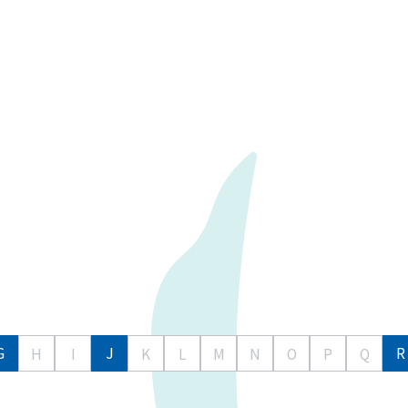
G
J
R
H
I
K
L
M
N
O
P
Q