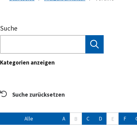
Suche
Kategorien anzeigen
Suche zurücksetzen
Alle
A
C
D
F
B
E