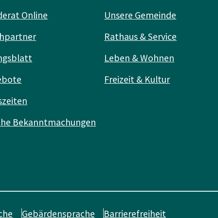
erat Online
Unsere Gemeinde
hpartner
Rathaus & Service
ngsblatt
Leben & Wohnen
ebote
Freizeit & Kultur
szeiten
iche Bekanntmachungen
che
Gebärdensprache
Barrierefreiheit