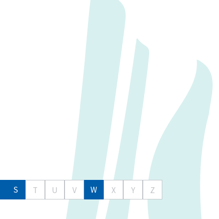
S
W
T
U
V
X
Y
Z