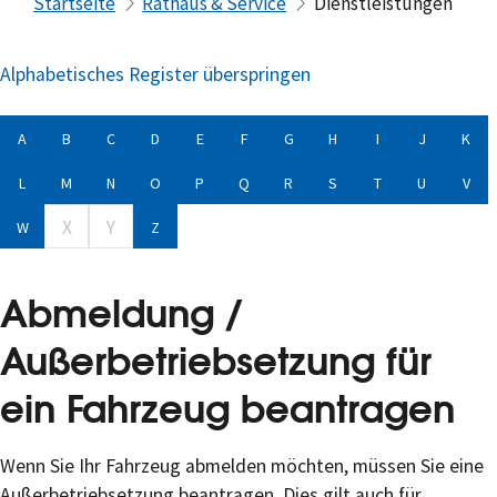
Startseite
Rathaus & Service
Dienstleistungen
Alphabetisches Register überspringen
A
B
C
D
E
F
G
H
I
J
K
L
M
N
O
P
Q
R
S
T
U
V
X
Y
W
Z
Abmeldung /
Außerbetriebsetzung für
ein Fahrzeug beantragen
Wenn Sie Ihr Fahrzeug abmelden möchten, müssen Sie eine
Außerbetriebsetzung beantragen. Dies gilt auch für