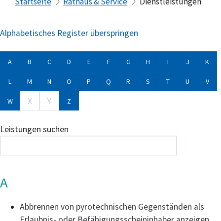
Startseite
Rathaus & Service
Dienstleistungen
Alphabetisches Register überspringen
A
B
C
D
E
F
G
H
I
J
K
L
M
N
O
P
Q
R
S
T
U
V
X
Y
W
Z
Leistungen suchen
A
Abbrennen von pyrotechnischen Gegenständen als
Erlaubnis- oder Befähigungsscheininhaber anzeigen