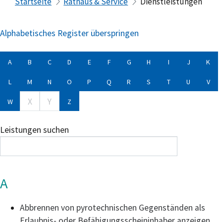
Startseite
Rathaus & Service
Dienstleistungen
Alphabetisches Register überspringen
A
B
C
D
E
F
G
H
I
J
K
L
M
N
O
P
Q
R
S
T
U
V
X
Y
W
Z
Leistungen suchen
A
Abbrennen von pyrotechnischen Gegenständen als
Erlaubnis- oder Befähigungsscheininhaber anzeigen