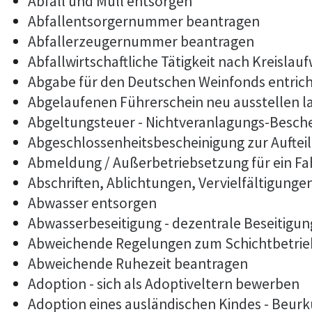
Abfall und Müll entsorgen
Abfallentsorgernummer beantragen
Abfallerzeugernummer beantragen
Abfallwirtschaftliche Tätigkeit nach Kreislau
Abgabe für den Deutschen Weinfonds entric
Abgelaufenen Führerschein neu ausstellen l
Abgeltungsteuer - Nichtveranlagungs-Besch
Abgeschlossenheitsbescheinigung zur Auftei
Abmeldung / Außerbetriebsetzung für ein F
Abschriften, Ablichtungen, Vervielfältigunge
Abwasser entsorgen
Abwasserbeseitigung - dezentrale Beseitigu
Abweichende Regelungen zum Schichtbetrie
Abweichende Ruhezeit beantragen
Adoption - sich als Adoptiveltern bewerben
Adoption eines ausländischen Kindes - Beur