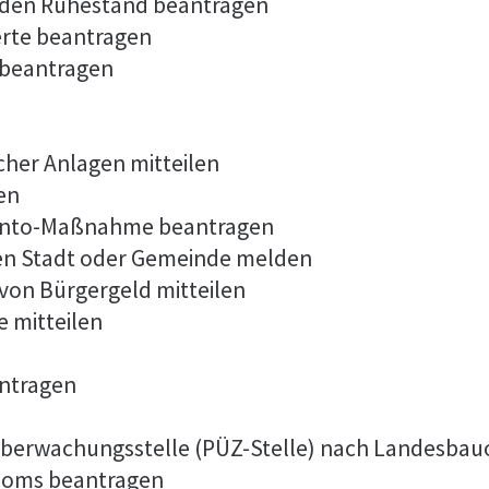
 in den Ruhestand beantragen
erte beantragen
 beantragen
cher Anlagen mitteilen
en
konto-Maßnahme beantragen
en Stadt oder Gemeinde melden
von Bürgergeld mitteilen
 mitteilen
antragen
r Überwachungsstelle (PÜZ-Stelle) nach Landesba
ploms beantragen