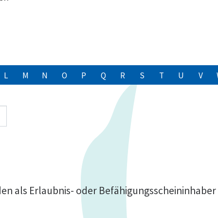
L
M
N
O
P
Q
R
S
T
U
V
n als Erlaubnis- oder Befähigungsscheininhaber