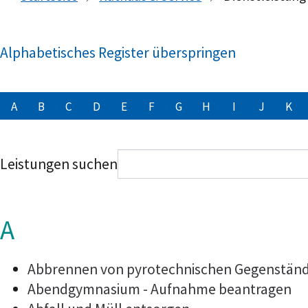
Alphabetisches Register überspringen
A
B
C
D
E
F
G
H
I
J
K
Leistungen suchen
A
Abbrennen von pyrotechnischen Gegenstände
Abendgymnasium - Aufnahme beantragen