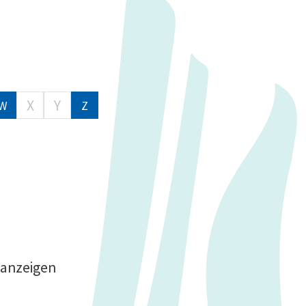
X
Y
W
Z
 anzeigen