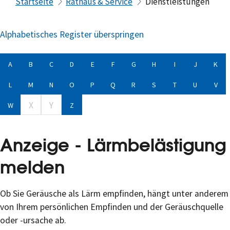
Startseite
Rathaus & Service
Dienstleistungen
Alphabetisches Register überspringen
A
B
C
D
E
F
G
H
I
J
K
L
M
N
O
P
Q
R
S
T
U
V
X
Y
W
Z
Anzeige - Lärmbelästigung
melden
Ob Sie Geräusche als Lärm empfinden, hängt unter anderem
von Ihrem persönlichen Empfinden und der Geräuschquelle
oder -ursache ab.