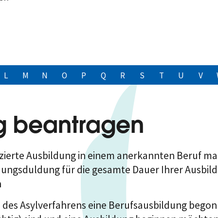
L
M
N
O
P
Q
R
S
T
U
V
g beantragen
ifizierte Ausbildung in einem anerkannten Beruf 
ungsduldung für die gesamte Dauer Ihrer Ausbildu
n
d des Asylverfahrens eine Berufsausbildung bego