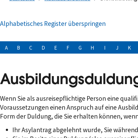
Alphabetisches Register überspringen
A
B
C
D
E
F
G
H
I
J
K
Ausbildungsduldun
Wenn Sie als ausreisepflichtige Person eine qual
Voraussetzungen einen Anspruch auf eine Ausbild
Form der Duldung, die Sie erhalten können, wen
Ihr Asylantrag abgelehnt wurde, Sie währen