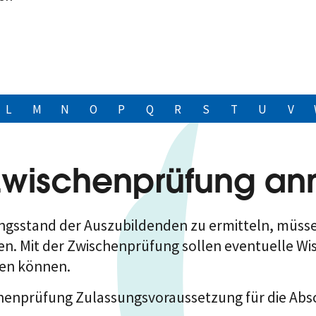
L
M
N
O
P
Q
R
S
T
U
V
 Zwischenprüfung a
ungsstand der Auszubildenden zu ermitteln, müss
en.
Mit der Zwischenprüfung sollen eventuelle Wis
den können.
chenprüfung Zulassungsvoraussetzung für die Abs