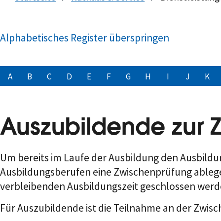
Alphabetisches Register überspringen
A
B
C
D
E
F
G
H
I
J
K
Auszubildende zur
Um bereits im Laufe der Ausbildung den Ausbild
Ausbildungsberufen eine Zwischenprüfung ableg
verbleibenden Ausbildungszeit geschlossen wer
Für Auszubildende ist die Teilnahme an der Zwis