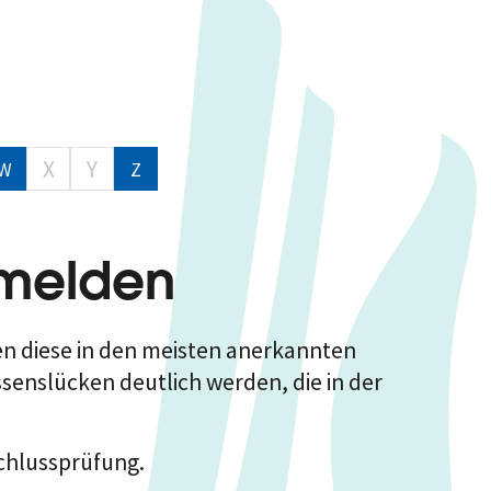
X
Y
W
Z
nmelden
en diese in den meisten anerkannten
senslücken deutlich werden, die in der
chlussprüfung.