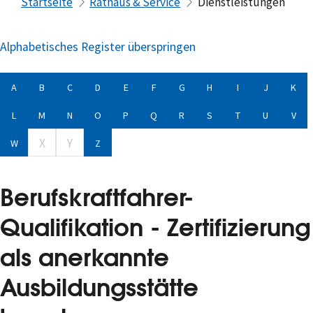
Startseite
Rathaus & Service
Dienstleistungen
Alphabetisches Register überspringen
A
B
C
D
E
F
G
H
I
J
K
L
M
N
O
P
Q
R
S
T
U
V
X
Y
W
Z
Berufskraftfahrer-
Qualifikation - Zertifizierung
als anerkannte
Ausbildungsstätte