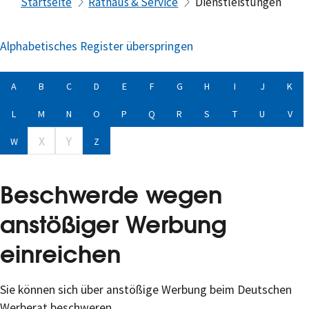
Startseite
Rathaus & Service
Dienstleistungen
Alphabetisches Register überspringen
A
B
C
D
E
F
G
H
I
J
K
L
M
N
O
P
Q
R
S
T
U
V
X
Y
W
Z
Beschwerde wegen
anstößiger Werbung
einreichen
Sie können sich über anstößige Werbung beim Deutschen
Werberat beschweren.