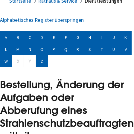
Startseite
Rathaus & Service
Dienstleistungen
Alphabetisches Register überspringen
A
B
C
D
E
F
G
H
I
J
K
L
M
N
O
P
Q
R
S
T
U
V
X
Y
W
Z
Bestellung, Änderung der
Aufgaben oder
Abberufung eines
Strahlenschutzbeauftragten