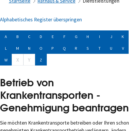
Startseite
Rathaus & Service
Dienstleistungen
Alphabetisches Register überspringen
A
B
C
D
E
F
G
H
I
J
K
L
M
N
O
P
Q
R
S
T
U
V
X
Y
W
Z
Betrieb von
Krankentransporten -
Genehmigung beantragen
Sie möchten Krankentransporte betreiben oder Ihren schon
genehmigten Krankentransportbetrieb verlängern, ändern