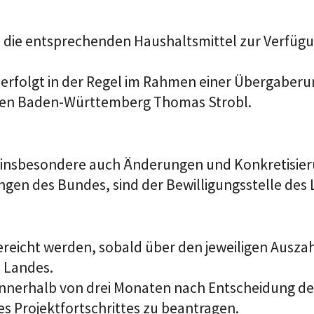
 die entsprechenden Haushaltsmittel zur Verfüg
rfolgt in der Regel im Rahmen einer Übergaberund
unen Baden-Württemberg Thomas Strobl.
 insbesondere auch
Änderungen
und Konkretisie
ngen des Bundes
,
sind der Bewilligungsstelle des
ereicht werden
,
sobald
über den
jeweiligen Ausza
 Landes.
innerhalb von drei Monaten nach
Entscheidung de
e
s
Projektfortschritt
es
zu beantragen.