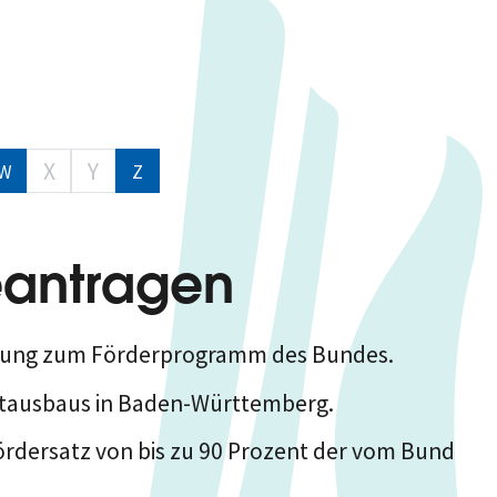
X
Y
W
Z
eantragen
erung zum Förderprogramm des Bundes.
bitausbaus in Baden-Württemberg.
rdersatz von bis zu 90
Prozent
der vom Bund