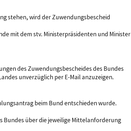
ung stehen, wird der Zuwendungsbescheid
e mit dem stv. Ministerpräsidenten und Minister
rungen
des
Zuwendungsbescheid
es
des
Bundes
 Landes unverzüglich per E-Mail anzuzeigen.
hlungsantrag
beim Bund
entschieden
wurde
.
s
Bund
es
über die
jeweilige Mittelanforderung