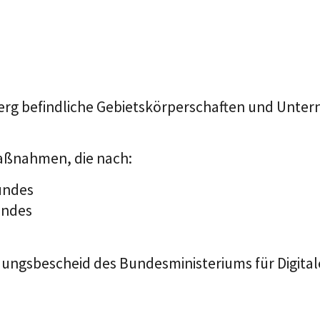
befindliche Gebietskörperschaften und Unterneh
aßnahmen, die nach:
undes
undes
dungsbescheid des
Bundesministeriums für
Digita