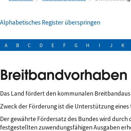
Alphabetisches Register überspringen
A
B
C
D
E
F
G
H
I
J
K
Breitbandvorhaben 
Das Land fördert den kommunalen Breitbandaus
Zweck der Förderung ist die Unterstützung eine
Der
ge
währte Fördersatz des Bundes wird
durch d
festgestellten zu
wendungsfähigen Ausgaben erh