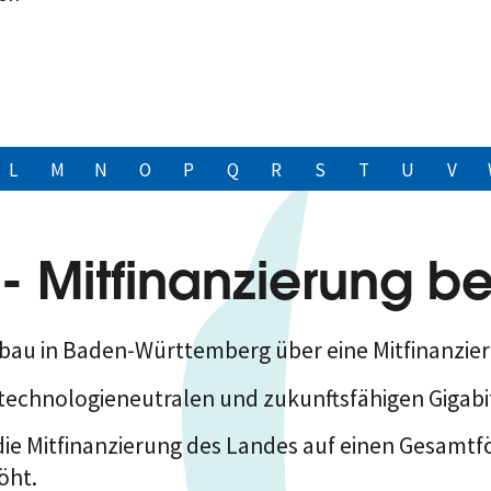
L
M
N
O
P
Q
R
S
T
U
V
- Mitfinanzierung b
bau in Baden-Württemberg über eine Mitfinanzi
s technologieneutralen und zukunftsfähigen Giga
ie Mitfinanzierung des Landes auf eine
n Gesamtfö
öht.