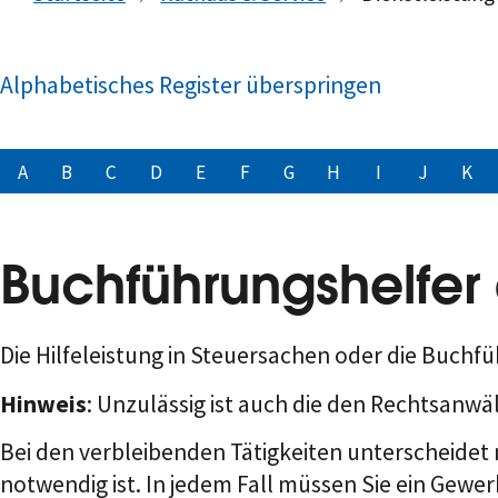
Alphabetisches Register überspringen
A
B
C
D
E
F
G
H
I
J
K
Buchführungshelfe
Die Hilfeleistung in Steuersachen oder die Buchf
Hinweis
: Unzulässig ist auch die den Rechtsanw
Bei den verbleibenden Tätigkeiten unterscheidet m
notwendig ist. In jedem Fall müssen Sie ein Gew