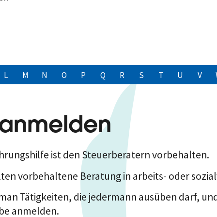
L
M
N
O
P
Q
R
S
T
U
V
r anmelden
ührungshilfe ist den Steuerberatern vorbehalten.
älten vorbehaltene Beratung in arbeits- oder sozi
an Tätigkeiten, die jedermann ausüben darf, und s
erbe anmelden.