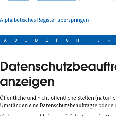
Alphabetisches Register überspringen
A
B
C
D
E
F
G
H
I
J
K
Datenschutzbeauftr
anzeigen
Öffentliche und nicht-öffentliche Stellen
(natürli
Umständen eine Datenschutzbeauftragte oder ein