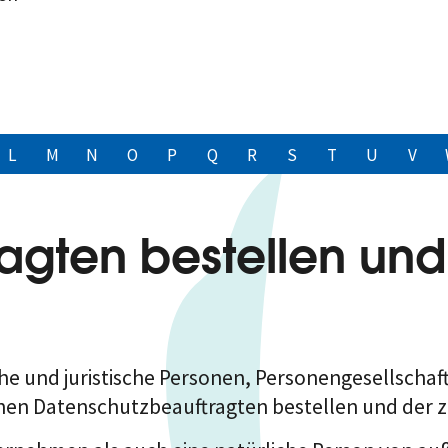
L
M
N
O
P
Q
R
S
T
U
V
agten bestellen und
che und juristische Personen, Personengesellschaf
en Datenschutzbeauftragten bestellen und der zu