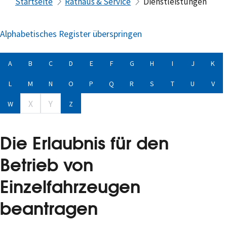
Startseite
Rathaus & Service
Dienstleistungen
Alphabetisches Register überspringen
A
B
C
D
E
F
G
H
I
J
K
L
M
N
O
P
Q
R
S
T
U
V
X
Y
W
Z
Die Erlaubnis für den
Betrieb von
Einzelfahrzeugen
beantragen