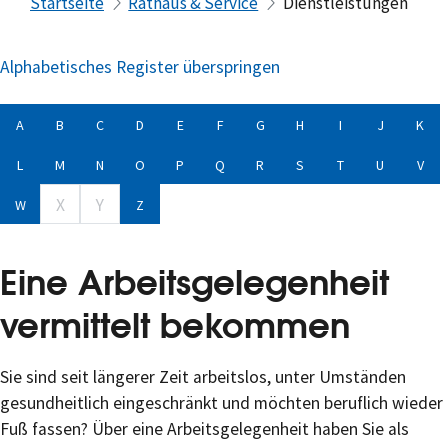
Startseite
Rathaus & Service
Dienstleistungen
Alphabetisches Register überspringen
A
B
C
D
E
F
G
H
I
J
K
L
M
N
O
P
Q
R
S
T
U
V
X
Y
W
Z
Eine Arbeitsgelegenheit
vermittelt bekommen
Sie sind seit längerer Zeit arbeitslos, unter Umständen
gesundheitlich eingeschränkt und möchten beruflich wieder
Fuß fassen? Über eine Arbeitsgelegenheit haben Sie als