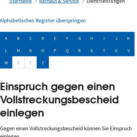
Startseite
Rathaus & Service
Dienstleistungen
Alphabetisches Register überspringen
A
B
C
D
E
F
G
H
I
J
K
L
M
N
O
P
Q
R
S
T
U
V
X
Y
W
Z
Einspruch gegen einen
Vollstreckungsbescheid
einlegen
Gegen einen Vollstreckungsbescheid können Sie Einspruch
einlegen.