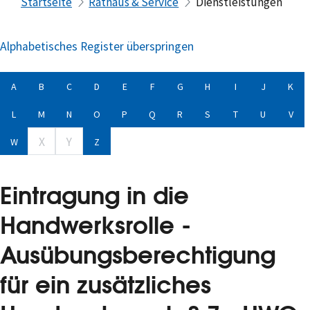
Startseite
Rathaus & Service
Dienstleistungen
Alphabetisches Register überspringen
A
B
C
D
E
F
G
H
I
J
K
L
M
N
O
P
Q
R
S
T
U
V
X
Y
W
Z
Eintragung in die
Handwerksrolle -
Ausübungsberechtigung
für ein zusätzliches