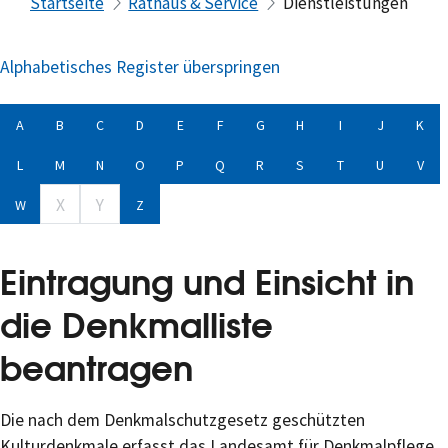
Startseite
Rathaus & Service
Dienstleistungen
Alphabetisches Register überspringen
A
B
C
D
E
F
G
H
I
J
K
L
M
N
O
P
Q
R
S
T
U
V
X
Y
W
Z
Eintragung und Einsicht in
die Denkmalliste
beantragen
Die nach dem Denkmalschutzgesetz geschützten
Kulturdenkmale erfasst das Landesamt für Denkmalpflege